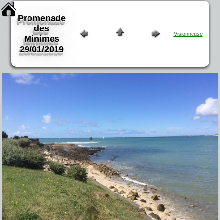
Promenade
des
Visionneuse
Minimes
29/01/2019