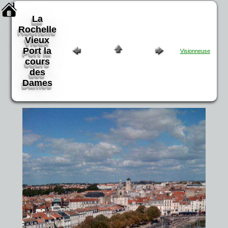
La
Rochelle
Vieux
Port la
Visionneuse
cours
des
Dames