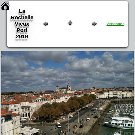
La
Rochelle
Vieux
Visionneuse
Port
2019