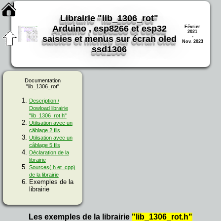
Librairie "lib_1306_rot"
Arduino , esp8266 et esp32
Février
2021
-
saisies et menus sur écran oled
Nov. 2023
ssd1306
Documentation
"lib_1306_rot"
Description /
Dowload librairie
"lib_1306_rot.h"
Utilisation avec un
câblage 2 fils
Utilisation avec un
câblage 5 fils
Déclaration de la
librairie
Sources(.h et .cpp)
de la librairie
Exemples de la
librairie
Les exemples de la librairie
"lib_1306_rot.h"