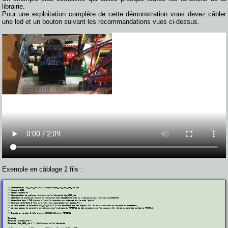
librairie.
Pour une exploitation complète de cette démonstration vous devez câbler
une led et un bouton suivant les recommandations vues ci-dessus.
Exemple en câblage 2 fils :
    // Démonstration lib_1306_rot.ino v2 exemple test_lib_1306_rot_v2f.ino

    // Novembre 2023

    // https://castoo.fr

    // Démonstration de quelques fonctions de la librairie lib_1306_rot

    // Attention la librairie utilise la librairie oled SSD1306Wire avec un W majuscule qui n'est pas directement

    // disponible dans l IDE Arduino il faut la chercher sur internet sur le site "github"

    // Remarque (interface 5 fils ou 2 fils voir description sur castoo.fr) :

    // si vous passez le parametre adr_i2c_io à 0 la lib considere que les signaux clk, dt et sw sont des num de port du processeur

    // si vous passez le parametre adr_i2c_io avec l'adresse du PCF85741 la lib considere que les signaux clk, dt et sw sont des sortie du PCF85741

    //

    // Exemple en version 2 fils avec un ESP8266-12 et un PCF85741

    #include 
    #include "SSD1306Wire.h"

    #include "lib_1306_rot.h" // Déclaration de la librairie
