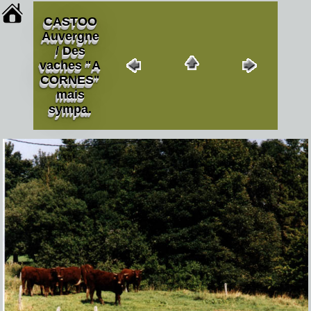
CASTOO
Auvergne
/ Des
vaches "A
CORNES"
mais
sympa.