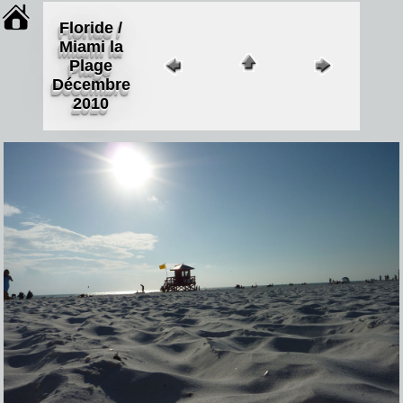
Floride /
Miami la
Plage
Décembre
2010