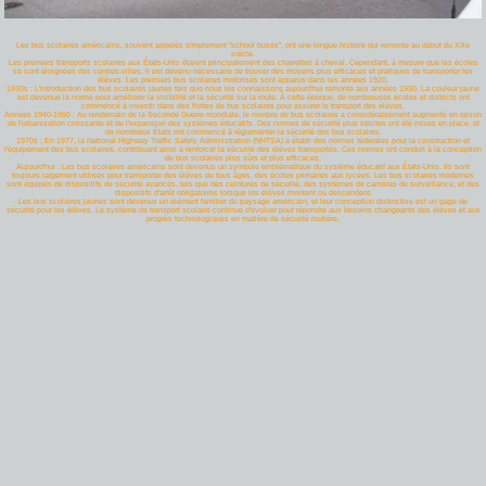
Les bus scolaires américains, souvent appelés simplement "school buses", ont une longue histoire qui remonte au début du XXe
siècle.
Les premiers transports scolaires aux États-Unis étaient principalement des charrettes à cheval. Cependant, à mesure que les écoles
se sont éloignées des centres-villes, il est devenu nécessaire de trouver des moyens plus efficaces et pratiques de transporter les
élèves. Les premiers bus scolaires motorisés sont apparus dans les années 1920.
1930s : L'introduction des bus scolaires jaunes tels que nous les connaissons aujourd'hui remonte aux années 1930. La couleur jaune
est devenue la norme pour améliorer la visibilité et la sécurité sur la route. À cette époque, de nombreuses écoles et districts ont
commencé à investir dans des flottes de bus scolaires pour assurer le transport des élèves.
Années 1940-1950 : Au lendemain de la Seconde Guerre mondiale, le nombre de bus scolaires a considérablement augmenté en raison
de l'urbanisation croissante et de l'expansion des systèmes éducatifs. Des normes de sécurité plus strictes ont été mises en place, et
de nombreux États ont commencé à réglementer la sécurité des bus scolaires.
1970s : En 1977, la National Highway Traffic Safety Administration (NHTSA) a établi des normes fédérales pour la construction et
l'équipement des bus scolaires, contribuant ainsi à renforcer la sécurité des élèves transportés. Ces normes ont conduit à la conception
de bus scolaires plus sûrs et plus efficaces.
Aujourd'hui : Les bus scolaires américains sont devenus un symbole emblématique du système éducatif aux États-Unis. Ils sont
toujours largement utilisés pour transporter des élèves de tous âges, des écoles primaires aux lycées. Les bus scolaires modernes
sont équipés de dispositifs de sécurité avancés, tels que des ceintures de sécurité, des systèmes de caméras de surveillance, et des
dispositifs d'arrêt obligatoires lorsque les élèves montent ou descendent.
Les bus scolaires jaunes sont devenus un élément familier du paysage américain, et leur conception distinctive est un gage de
sécurité pour les élèves. Le système de transport scolaire continue d'évoluer pour répondre aux besoins changeants des élèves et aux
progrès technologiques en matière de sécurité routière.