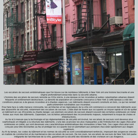
Les escaliers de secours emblématiques que l'on trouve sur de nombreux bâtiments à New York ont une histoire fascinante et une
origine profondément enracinée dans la sécurité urbaine.
L'histoire des escaliers de secours remonte au XIXe siècle, à une époque où les incendies et autres catastrophes urbaines étaient
fréquents et extrêmement destructeurs. La densité de population en constante croissance à New York à cette époque a créé des
conditions propices à de graves incendies et à d'autres urgences. Les bâtiments étaient souvent construits en bois, ce qui les rendait
particulièrement vulnérables aux incendies.
Pour faire face à cette menace croissante, les architectes et les législateurs de la ville ont commencé à concevoir des bâtiments avec
des dispositifs de sécurité, notamment des escaliers de secours. L'idée était de fournir aux occupants un moyen rapide et sûr de quitter
un bâtiment en cas d'incendie ou d'autre danger. Les premiers escaliers de secours étaient souvent des échelles extérieures en métal
fixées aux murs des bâtiments. Cependant, ces échelles présentaient des inconvénients majeurs, notamment le risque de chutes et
d'obstructions.
Au fur et à mesure que la technologie et les réglementations de sécurité ont évolué, les escaliers de secours sont devenus plus
sophistiqués et intégrés à la structure des bâtiments. L'une des avancées les plus marquantes a été l'introduction de cages d'escalier
extérieures en métal, qui sont devenues une caractéristique emblématique des immeubles à New York. Ces cages d'escalier sont
conçues pour être résistantes au feu et protéger les occupants tout en permettant aux pompiers d'accéder rapidement aux étages
supérieurs.
Au fil du temps, les codes du bâtiment et les normes de sécurité se sont considérablement renforcés, imposant des exigences strictes
en matière de construction et de maintenance des escaliers de secours. De nos jours, les escaliers de secours de New York font partie
intégrante de l'architecture de la ville, garantissant la sécurité des résidents et des visiteurs en cas d'urgence.