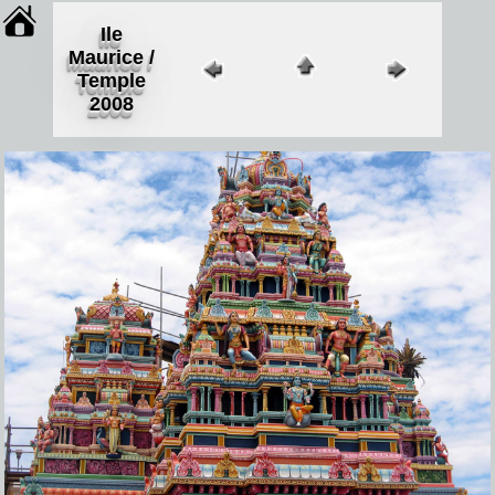
Ile
Maurice /
Temple
2008