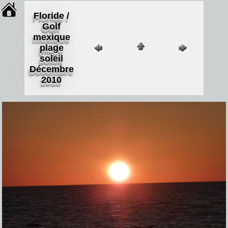
Floride /
Golf
mexique
plage
soleil
Décembre
2010