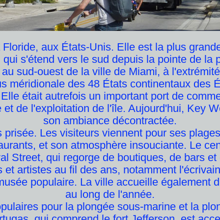
Floride, aux États-Unis. Elle est la plus grand
n qui s'étend vers le sud depuis la pointe de la 
u sud-ouest de la ville de Miami, à l'extrémité 
plus méridionale des 48 États continentaux des É
 Elle était autrefois un important port de comm
e et de l'exploitation de l'île. Aujourd'hui, Key 
son ambiance décontractée.
s prisée. Les visiteurs viennent pour ses plages
taurants, et son atmosphère insouciante. Le cen
al Street, qui regorge de boutiques, de bars et
 et artistes au fil des ans, notamment l'écriv
ée populaire. La ville accueille également des
au long de l'année.
ulaires pour la plongée sous-marine et la plon
Tortugas, qui comprend le fort Jefferson, est ac