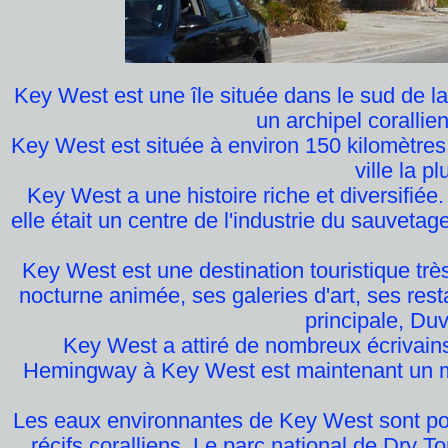
Key West est une île située dans le sud de la 
un archipel corallie
Key West est située à environ 150 kilomètres a
ville la 
Key West a une histoire riche et diversifiée.
elle était un centre de l'industrie du sauvetag
Key West est une destination touristique trè
nocturne animée, ses galeries d'art, ses res
principale, Duv
Key West a attiré de nombreux écrivains
Hemingway à Key West est maintenant un mus
Les eaux environnantes de Key West sont pop
récifs coralliens. Le parc national de Dry 