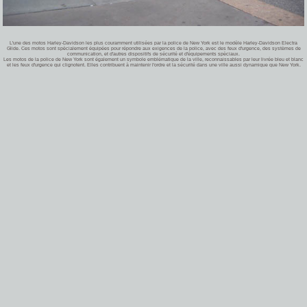
L'une des motos Harley-Davidson les plus couramment utilisées par la police de New York est le modèle Harley-Davidson Electra
Glide. Ces motos sont spècialement équipées pour répondre aux exigences de la police, avec des feux d'urgence, des systèmes de
communication, et d'autres dispositifs de sécurité et d'équipements spèciaux.
Les motos de la police de New York sont également un symbole emblématique de la ville, reconnaissables par leur livrée bleu et blanc
et les feux d'urgence qui clignotent. Elles contribuent à maintenir l'ordre et la sécurité dans une ville aussi dynamique que New York.