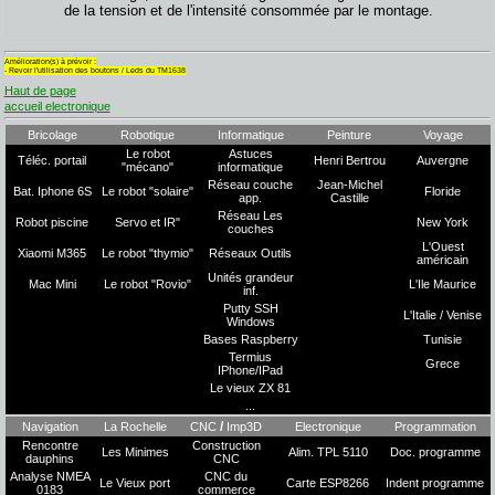
de la tension et de l'intensité consommée par le montage.
Amélioration(s) à prévoir :
- Revoir l'utilisation des boutons / Leds du TM1638
Haut de page
accueil electronique
Bricolage
Robotique
Informatique
Peinture
Voyage
Le robot
Astuces
Téléc. portail
Henri Bertrou
Auvergne
"mécano"
informatique
Réseau couche
Jean-Michel
Bat. Iphone 6S
Le robot "solaire"
Floride
app.
Castille
Réseau Les
Robot piscine
Servo et IR"
New York
couches
L'Ouest
Xiaomi M365
Le robot "thymio"
Réseaux Outils
américain
Unités grandeur
Mac Mini
Le robot "Rovio"
L'Ile Maurice
inf.
Putty SSH
L'Italie / Venise
Windows
Bases Raspberry
Tunisie
Termius
Grece
IPhone/IPad
Le vieux ZX 81
...
/
Navigation
La Rochelle
CNC
Imp3D
Electronique
Programmation
Rencontre
Construction
Les Minimes
Alim. TPL 5110
Doc. programme
dauphins
CNC
Analyse NMEA
CNC du
Le Vieux port
Carte ESP8266
Indent programme
0183
commerce