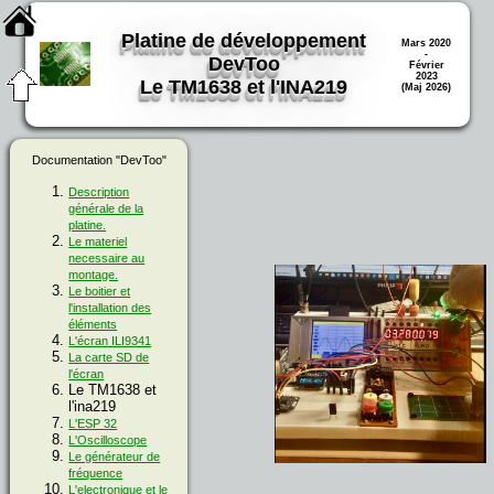
Platine de développement
Mars 2020
-
DevToo
Février
2023
Le TM1638 et l'INA219
(Maj 2026)
Documentation "DevToo"
Description
générale de la
platine.
Le materiel
necessaire au
montage.
Le boitier et
l'installation des
éléments
L'écran ILI9341
La carte SD de
l'écran
Le TM1638 et
l'ina219
L'ESP 32
L'Oscilloscope
Le générateur de
fréquence
L'electronique et le